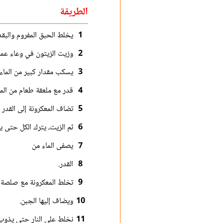
الطريقة
1
يخلط الحبق المفروم والبق
2
وزيت الزيتون في وعاء عمي
3
يسكب مقدار كبير من الماء
4
قدر مع ملعقة طعام من المل
5
تضاف المعكرونة إلى القدر 
6
ثم الزيت، يترك الكل حتى ي
7
يصفى الماء من
8
القدر.
9
تخلط المعكرونة مع صلصة 
10
ويضاف إليها الجبن.
11
نخلط على النار حتى يذوب 