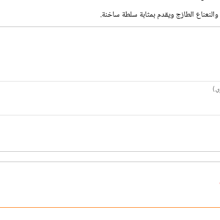
 والنعناع الطازج ويقدم بمثابة سلطة ساخنة.