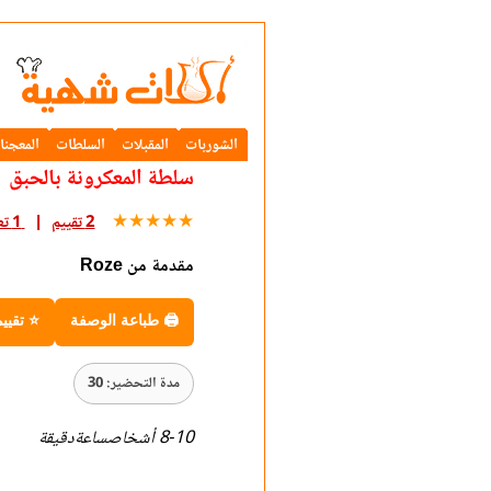
الشوربات
المقبلات
السلطات
المعجنا
سلطة المعكرونة بالحبق
★
★
★
★
★
2 تقييم
1 تعليق
مقدمة من Roze
🖨 طباعة الوصفة
⭐ تقيي
مدة التحضير: 30
8-10 أشخاصساعةدقيقة