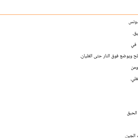
دونس
ق.
 في
ح ويوضع فوق النار حتى الغليان.
ومن
غلي.
الحبق
الجبن.