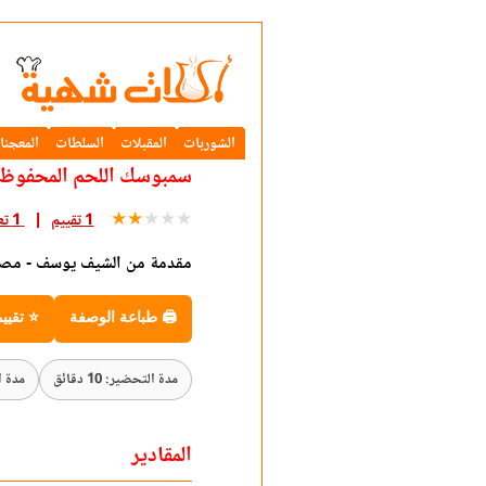
الشوربات
المقبلات
السلطات
المعجنا
سمبوسك اللحم المحفوظ 
★
★
★
★
★
1 تقييم
1 تعليق
مقدمة من الشيف يوسف - مص
🖨 طباعة الوصفة
⭐ تقيي
مدة التحضير: 10 دقائق
مدة الطه
المقادير