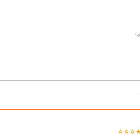
★ ★ ☆ 