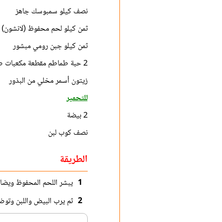
نصف كيلو سمبوسك جاهز
ثمن كيلو لحم محفوظ (لانشون)
ثمن كيلو جبن رومي مبشور
2 حبة طماطم مقطعة مكعبات صغيرة
زيتون أسمر مخلي من البذور
للتحمير
2 بيضة
نصف كوب لبن
الطريقة
1
يبشر اللحم المحفوظ ويضاف
2
ثم يرب البيض واللبن وتوض