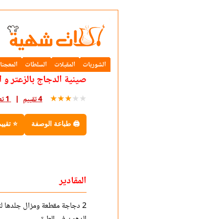
الشوربات
المقبلات
السلطات
المعجنا
صينية الدجاج بالزعتر و 
★
★
★
★
★
4 تقييم
1 تعليق
🖨 طباعة الوصفة
⭐ تقيي
المقادير
2 دجاجة مقطعة ومزال جلدها لت