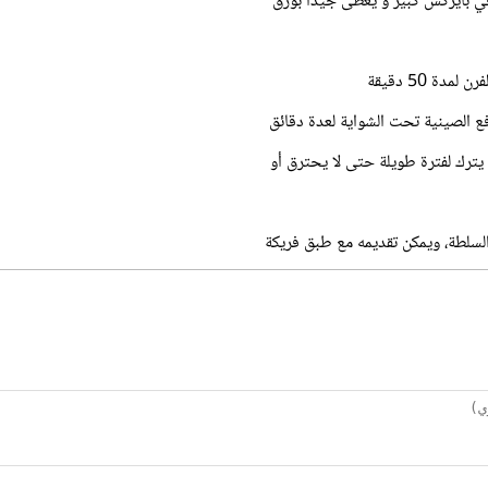
ي بايركس كبير و يغطى جيدا بورق
دة 50 دقيقة
ع الصينية تحت الشواية لعدة دقائق
يترك لفترة طويلة حتى لا يحترق أو
لسلطة، ويمكن تقديمه مع طبق فريكة