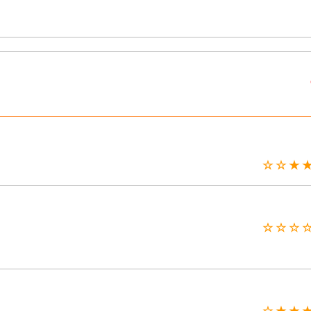
★ ★ ★ 
☆ ☆ ☆ 