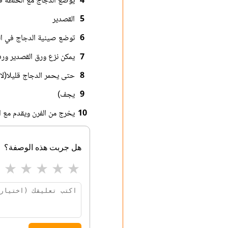
4
يوضع الدجاج مع الخلطة ف
5
القصدير
6
توضع صينية الدجاج في الفرن لم
7
يمكن نزع ورق القصدير ورف
8
حتى يحمر الدجاج قليلا(لا 
9
يجف)
10
يخرج من الفرن ويقدم مع ا
هل جربت هذه الوصفة؟
★
★
★
★
★