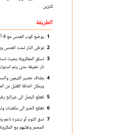
للتزين
الطريقة
1
يوضع كوب العدس مع 4 أكواب من الماء وملعقة الكمون المطحون فوق النار ويترك حتى يغلي الماء.
2
توطى النار تحت العدس وي
3
نسلق المعكرونة بحيث تست
نار خفيفة حتى يتم استواء 
4
يضاف عصير الليمون والسماق
ويمكن اضافة القليل من الم
5
نقطع البصل الى شرائح رفي
6
نقطع الخبز الى مكعبات ونح
7
المحمر ونقلبهم مع المكرونة