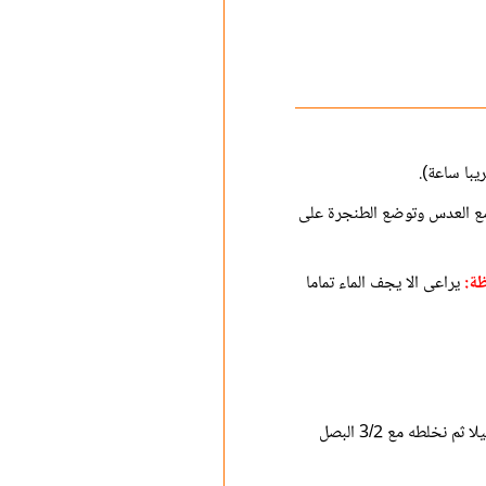
با ساعة).
مع العدس وتوضع الطنجرة على
ة:
يراعى الا يجف الماء تماما
ندق الثوم أو نبشره ناعم ونقليه في القليل من زيت الزيتون مع الكزبرة والقليل من الملح حتى يتحمر الثوم قليلا ثم نخلطه مع 3/2 البصل