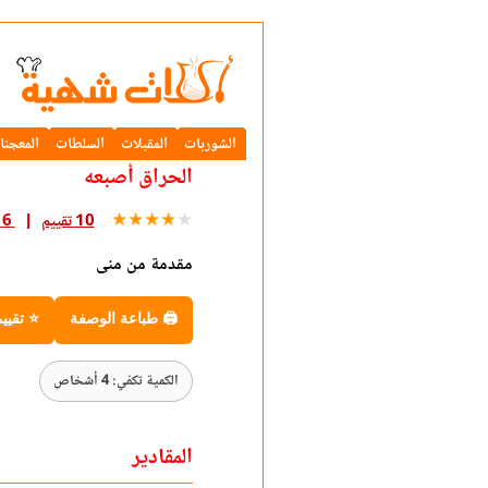
الشوربات
المقبلات
السلطات
المعجنا
الحراق أصبعه
★
★
★
★
★
10 تقييم
6 تعليق
مقدمة من منى
🖨 طباعة الوصفة
⭐ تقيي
الكمية تكفي: 4 أشخاص
المقادير