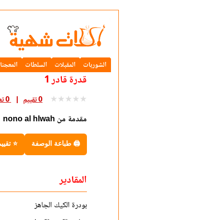
الشوربات
المقبلات
السلطات
المعجنا
قدرة قادر 1
★
★
★
★
★
0 تقييم
0 تعليق
مقدمة من nono al hlwah
🖨 طباعة الوصفة
⭐ تقيي
المقادير
بودرة الكيك الجاهز