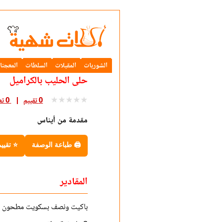
الشوربات
المقبلات
السلطات
المعجنا
حلى الحليب بالكراميل
★
★
★
★
★
0 تقييم
0 تعليق
مقدمة من أيناس
🖨 طباعة الوصفة
⭐ تقيي
المقادير
باكيت ونصف بسكويت مطحون