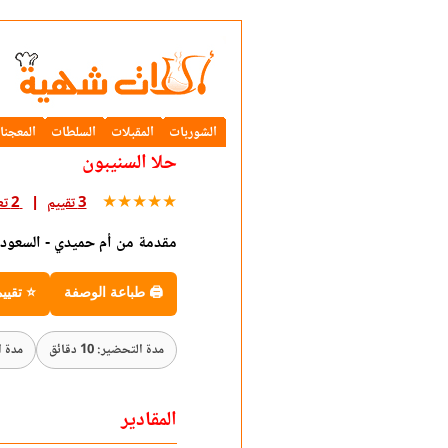
الشوربات
المقبلات
السلطات
المعجنا
حلا السنيبون
★
★
★
★
★
3 تقييم
2 تعليق
مقدمة من أم حميدي - السعودي
🖨 طباعة الوصفة
⭐ تقيي
مدة التحضير: 10 دقائق
مدة الطه
المقادير