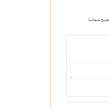
صبح متجانساً.