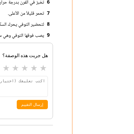
6
تخبز في الفرن بدرجة حرارة 350 ف (180 س) لمدة 15 دق
7
تحمر قليلاً من الأعلى.
8
لتحضير التوفي يحرك السكر
9
يصب فوقها التوفي وهي ساخ
هل جربت هذه الوصفة؟
★
★
★
★
★
إرسال التقييم