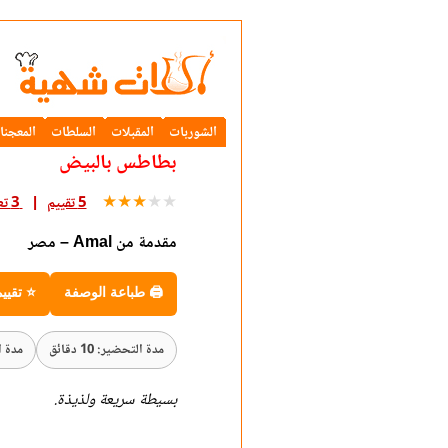
الشوربات
المقبلات
السلطات
المعجنا
بطاطس بالبيض
★
★
★
★
★
5 تقييم
3 تعليق
مقدمة من Amal – مصر
🖨 طباعة الوصفة
⭐ تقيي
مدة التحضير: 10 دقائق
مدة الطه
بسيطة سريعة ولذيذة.