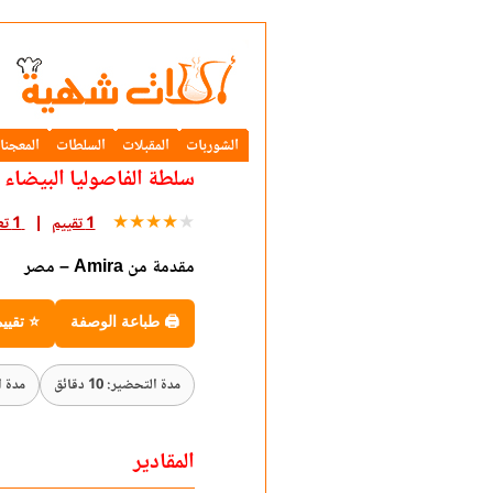
الشوربات
المقبلات
السلطات
المعجنا
سلطة الفاصوليا البيضاء
★
★
★
★
★
1 تقييم
1 تعليق
مقدمة من Amira – مصر
🖨 طباعة الوصفة
⭐ تقيي
مدة التحضير: 10 دقائق
مدة الطه
المقادير