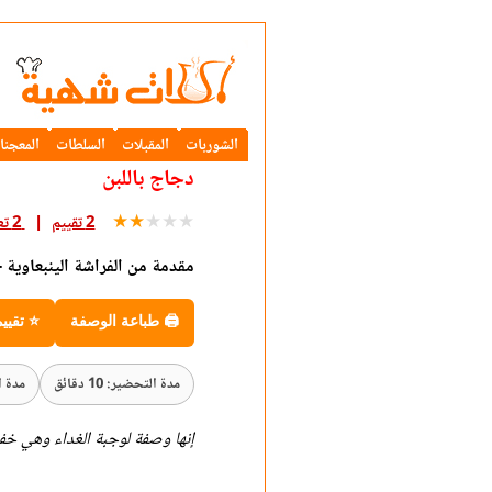
الشوربات
المقبلات
السلطات
المعجنا
دجاج باللبن
★
★
★
★
★
2 تقييم
2 تعليق
مقدمة من الفراشة الينبعاوية - 
🖨 طباعة الوصفة
⭐ تقيي
مدة التحضير: 10 دقائق
مدة الطه
إنها وصفة لوجبة الغداء وهي خفي