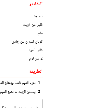
المقادير
دجاجة
قليل من الزيت
ملح
كوبان كبيران لبن زبادي
فلفل أسود
2 سن ثوم
الطريقة
1
بفرم الثوم ناعماً ويقطع ا
2
يسخن الزيت ثم نضع الثوم ث
هل جربت هذه الوصفة؟