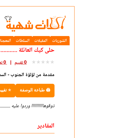
الشوربات
المقبلات
السلطات
المعجنا
حلى كيك العائلة ............
★
★
★
★
★
0 تقييم
0 تعليق
مقدمة من لؤلؤة الجنوب - الس
🖨 طباعة الوصفة
⭐ تقيي
ذوقوهاااااااااا وردوا عليه ...........
المقادير