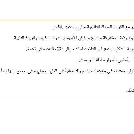
ر مع الكريما السائلة الطازجة حتّى يمتصّها بالكامل.
والبيضة المخفوقة والملح والفلفل الأسود والشبث المفروم والزبدة الطرية.
ل، توضع في الثلاّجة لمدّة حوالي 20 دقيقة حتّى تشتدّ.
جة وتُغمّس بأسرار خلطة البروست.
رارة معتدلة في مقلاة كبيرة غير لاصقة، تُقلى قطع الدجاج حتّى يصبح لونها بنياً ذ
كّلة.