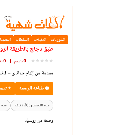
الشوربات
المقبلات
السلطات
المعجنا
طبق دجاج بالطريقة الرو
★
★
★
★
★
0 تقييم
0 تعليق
مقدمة من إلهام جزائري – فرنس
🖨 طباعة الوصفة
⭐ تقيي
مدة التحضير: 20 دقيقة
مدة الطه
وصفة من روسيا.