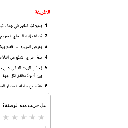
الطريقة
1
يُنقع لبّ الخبز في وعاء كبي
2
يُضاف إليه الدجاج المفروم 
3
يُقرّص المزيج إلى قطع بيضوية الشك
4
يتمّ إخراج القطع من الثلاّ
5
يُحمّى الزيت النباتي على ح
بين 4 و5 دقائق لكلّ جهة.
6
تُقدّم مع سلطة الخضار المش
هل جربت هذه الوصفة؟
★
★
★
★
★