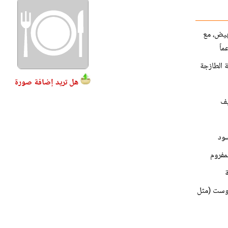
بيض، مع
ماً
هل تريد إضافة صورة
يف
مفروم
ة
روست (مثل