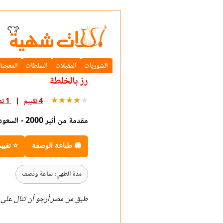
الشوربات
المقبلات
السلطات
المعجنا
رز بالخلطة
★
★
★
★
★
4 تقييم
1 تعليق
مقدمة من أثير 2000 - السعودية
🖨 طباعة الوصفة
⭐ تقيي
مدة الطهي: ساعة ونصف
طبق من مصر.أرجو أن تنال على 