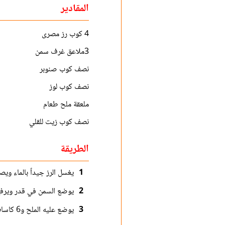
المقادير
4 كوب رز مصرى
3ملاعق غرف سمن
نصف كوب صنوبر
نصف كوب لوز
ملعقة ملح طعام
نصف كوب زيت للقلي
الطريقة
1
يغسل الرز جيداً بالماء ويص
2
يوضع السمن في قدر ويرفع م
3
يوضع عليه الملح و6 كاسات ماء مغلي ويترك على نار هادئة مدة نصف ساعة حتى يتشرب وينضج.