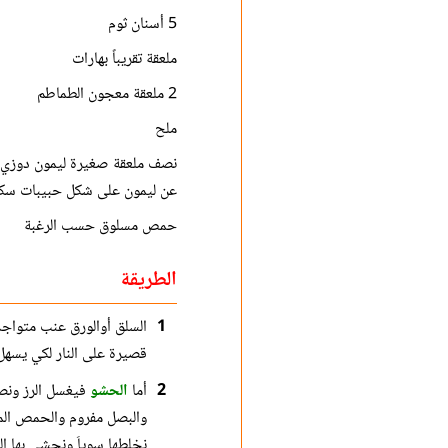
5 أسنان ثوم
ملعقة تقريباً بهارات
2 ملعقة معجون الطماطم
ملح
نصف ملعقة صغيرة ليمون دوزي 
عن ليمون على شكل حبيبات سك
حمص مسلوق حسب الرغبة
الطريقة
1
السلق أوالورق عنب متواجد
قصيرة على النار لكي يسهل 
2
أما
الحشو
فيغسل الرز ونصف
والبصل مفروم والحمص المس
نخلطها سوياَ ونحشي بها ال