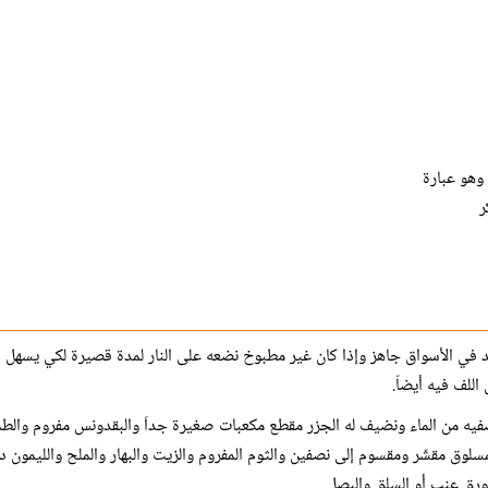
وهو عبارة
ر
 في الأسواق جاهز وإذا كان غير مطبوخ نضعه على النار لمدة قصيرة لكي يسهل ال
اللف فيه أيضاّ.
يه من الماء ونضيف له الجزر مقطع مكعبات صغيرة جداَ والبقدونس مفروم والط
لوق مقشّر ومقسوم إلى نصفين والثوم المفروم والزيت والبهار والملح والليمون 
ورق عنب أو السلق والبصل.