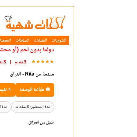
الشوربات
المقبلات
السلطات
المعجنا
دولما بدون لحم (أو محش
★
★
★
★
★
3 تقييم
3 تعليق
مقدمة من Rita - العراق
🖨 طباعة الوصفة
⭐ تقيي
مدة التحضير: 3 ساعات
مدة ا
طبق من العراق.