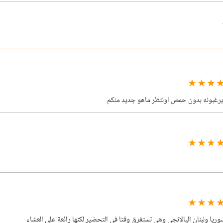
★ ★ ★ 
يرغبونه بدون حمص اونتظر ماهو جديد منكم
★ ★ ★ 
★ ★ ★ 
ريا ولبنان اليالانجي وهي تستغرق وقتا في التحضير لكنها رائعة على العشاء