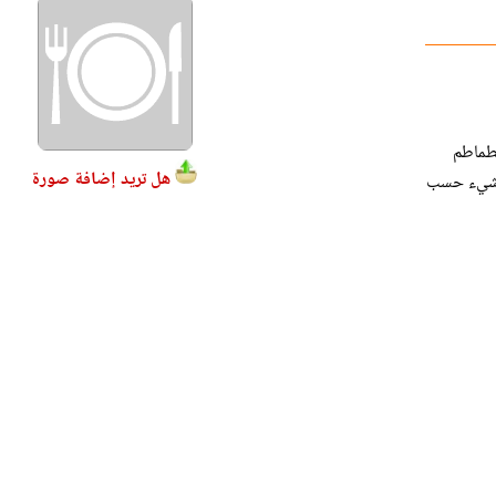
لطماطم
هل تريد إضافة صورة
أي شيء حسب